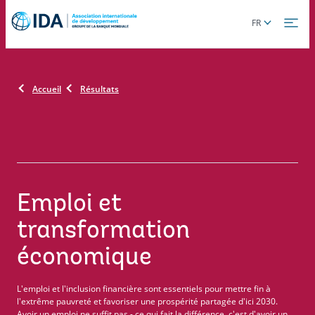
Skip
Global
FR
to
language
main
toggler
content
Accueil
Résultats
Emploi et
transformation
économique
L'emploi et l'inclusion financière sont essentiels pour mettre fin à
l'extrême pauvreté et favoriser une prospérité partagée d'ici 2030.
Avoir un emploi ne suffit pas - ce qui fait la différence, c'est d'avoir un