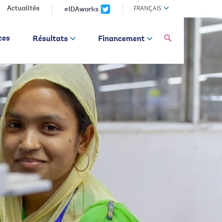
Global
FRANÇAIS
Actualités
#IDAworks
language
toggler
global
ces
Résultats
Financement
Search
dropdown