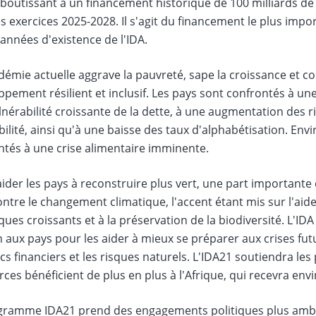
boutissant à un financement historique de 100 milliards de 
s exercices 2025-2028. Il s'agit du financement le plus impo
années d'existence de l'IDA.
démie actuelle aggrave la pauvreté, sape la croissance et 
pement résilient et inclusif. Les pays sont confrontés à une
nérabilité croissante de la dette, à une augmentation des ris
bilité, ainsi qu'à une baisse des taux d'alphabétisation. Env
ntés à une crise alimentaire imminente.
aider les pays à reconstruire plus vert, une part importante
ontre le changement climatique, l'accent étant mis sur l'aid
ques croissants et à la préservation de la biodiversité. L'I
n aux pays pour les aider à mieux se préparer aux crises f
cs financiers et les risques naturels. L'IDA21 soutiendra le
ces bénéficient de plus en plus à l'Afrique, qui recevra env
gramme IDA21 prend des engagements politiques plus ambiti