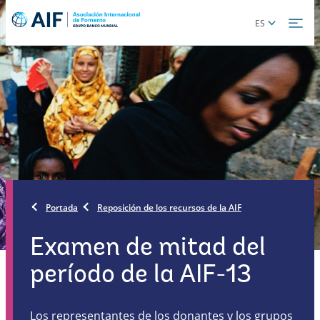
Skip
Global
ES
to
language
main
toggler
content
Portada
Reposición de los recursos de la AIF
Examen de mitad del
período de la AIF-13
Los representantes de los donantes y los grupos