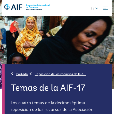
Skip
Global
ES
to
language
main
toggler
content
Portada
Reposición de los recursos de la AIF
Temas de la AIF-17
Los cuatro temas de la decimoséptima
reposición de los recursos de la Asociación