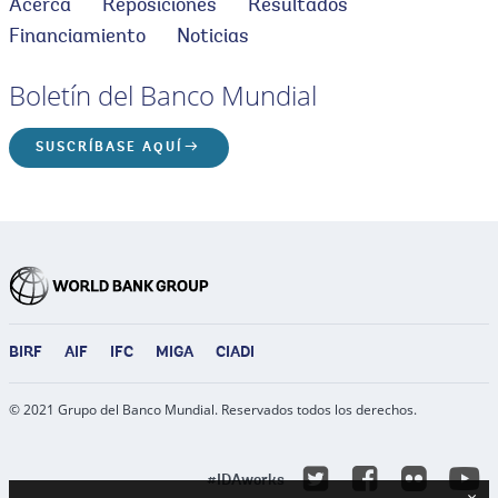
Acerca
Reposiciones
Resultados
Financiamiento
Noticias
Boletín del Banco Mundial
SUSCRÍBASE AQUÍ
BIRF
AIF
IFC
MIGA
CIADI
© 2021 Grupo del Banco Mundial. Reservados todos los derechos.
Y
EN
EN
Flicke
#IDAworks