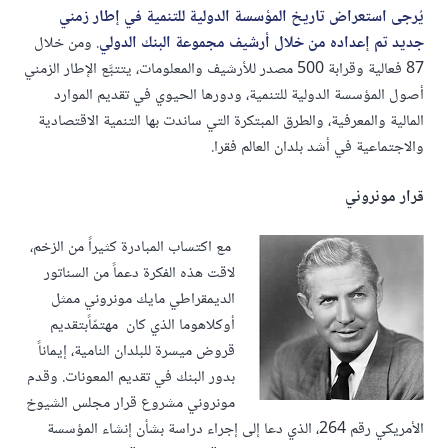
يُرجى استعراض تاريخ المؤسسة الدولية للتنمية في إطار زمني
جديد تم إعداده من خلال أرشيف مجموعة البنك الدولي
. ومن خلال
87 فعالية وقرابة 500 مصدر للأرشيف والمعلومات، يتتبَّع الإطار الزمني
أصول المؤسسة الدولية للتنمية، ودورها الحيوي في تقديم الموارد
المالية والمعرفية، والطرق المبتكرة التي ساندت بها التنمية الاقتصادية
والاجتماعية في أشد بلدان العالم فقرا.
قرار مونروني
مع اكتساب المبادرة كثيراً من الزخم،
لاقت هذه الفكرة دعماً من السناتور
الديمقراطي مايك مونروني ممثل
أوكلاهوما الذي كان مهتمّاًبتقديم
قروض ميسرة للبلدان النامية، إيماناً
بدور البنك في تقديم المعونات. وقدم
مونروني مشروع قرار مجلس الشيوخ
الأمريكي رقم 264، الذي دعا إلى إجراء دراسة بشأن إنشاء المؤسسة