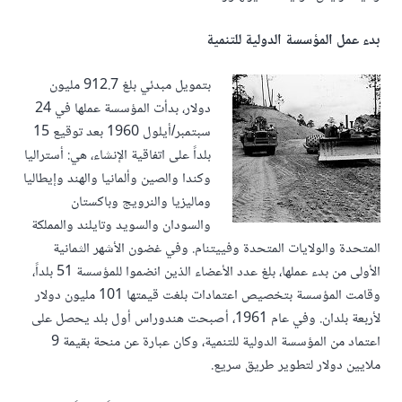
بدء عمل المؤسسة الدولية للتنمية
بتمويل مبدئي بلغ 912.7 مليون
دولار، بدأت المؤسسة عملها في 24
سبتمبر/أيلول 1960 بعد توقيع 15
بلداً على اتفاقية الإنشاء، هي: أستراليا
وكندا والصين وألمانيا والهند وإيطاليا
وماليزيا والنرويج وباكستان
والسودان والسويد وتايلند والمملكة
المتحدة والولايات المتحدة وفييتنام. وفي غضون الأشهر الثمانية
الأولى من بدء عملها، بلغ عدد الأعضاء الذين انضموا للمؤسسة 51 بلداً،
وقامت المؤسسة بتخصيص اعتمادات بلغت قيمتها 101 مليون دولار
لأربعة بلدان. وفي عام 1961، أصبحت هندوراس أول بلد يحصل على
اعتماد من المؤسسة الدولية للتنمية، وكان عبارة عن منحة بقيمة 9
ملايين دولار لتطوير طريق سريع.