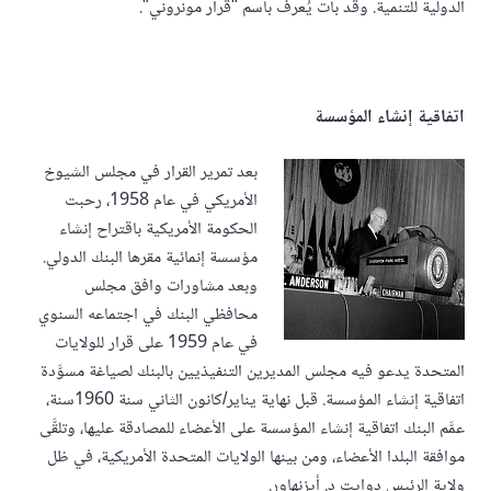
الدولية للتنمية. وقد بات يُعرف باسم "قرار مونروني".
اتفاقية إنشاء المؤسسة
بعد تمرير القرار في مجلس الشيوخ
الأمريكي في عام 1958، رحبت
الحكومة الأمريكية باقتراح إنشاء
مؤسسة إنمائية مقرها البنك الدولي.
وبعد مشاورات وافق مجلس
محافظي البنك في اجتماعه السنوي
في عام 1959 على قرار للولايات
المتحدة يدعو فيه مجلس المديرين التنفيذيين بالبنك لصياغة مسوَّدة
اتفاقية إنشاء المؤسسة. قبل نهاية يناير/كانون الثاني سنة 1960سنة،
عمَّم البنك اتفاقية إنشاء المؤسسة على الأعضاء للمصادقة عليها، وتلقَّى
موافقة البلدا الأعضاء، ومن بينها الولايات المتحدة الأمريكية، في ظل
ولاية الرئيس دوايت د. أيزنهاور.