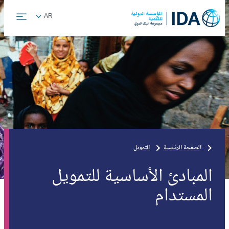
Skip
Global
AR
to
language
main
toggler
content
الصفحة الرئيسية
التمويل
المبادئ الأساسية للتمويل
المستدام